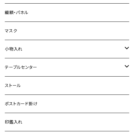
特裂
織額・パネル
普通裂
マスク
小物入れ
特裂
テーブルセンター
普通裂
中
ストール
小
ポストカード掛け
大
印鑑入れ