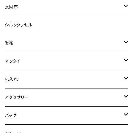
大
御朱印帳
普通裂
特裂
長財布
手機 別誂え作品
ふくさ
普通裂
特裂
シルクタッセル
オリジナルの紋様（企業様ロゴ等を用いて）でお仕立て。
普通裂
財布
特裂
ネクタイ
普通裂
特裂
札入れ
普通裂
特裂
アクセサリー
普通裂
ピアス
バッグ