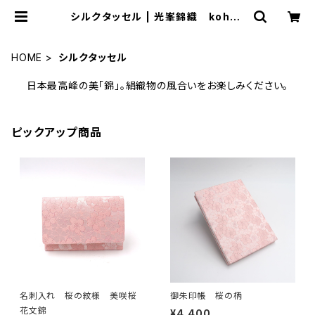
シルクタッセル | 光峯錦織 kohos
hop
HOME
シルクタッセル
日本最高峰の美「錦」。絹織物の風合いをお楽しみください。
ピックアップ商品
名刺入れ 桜の紋様 美咲桜
御朱印帳 桜の柄
花文錦
¥4,400