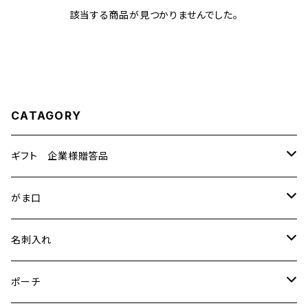
該当する商品が見つかりませんでした。
CATAGORY
ギフト 企業様贈答品
テーブルセンター
がま口
中
小物入
特裂
名刺入れ
小
ポーチ
普通裂
特裂
ポーチ