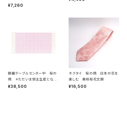
¥7,260
錦織テーブルセンター中 桜の
ネクタイ 桜の柄 日本の花を
柄 ＊ただいま受注生産となり
楽しむ 美咲桜花文錦
ます。
¥38,500
¥16,500