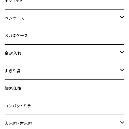
イヤリング
手機
ポシェット
ブローチ
織機
ペンケース
ネックレス
特裂
メガネケース
普通裂
金封入れ
特裂
すきや袋
普通裂
特裂
御朱印帳
普通裂
コンパクトミラー
大帛紗・古帛紗