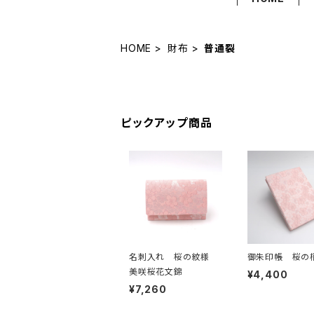
HOME
財布
普通裂
ピックアップ商品
名刺入れ 桜の紋様
御朱印帳 桜の
美咲桜花文錦
¥4,400
¥7,260