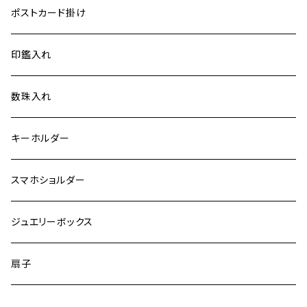
小
ポストカード掛け
大
印鑑入れ
手機 別誂え作品
数珠入れ
キーホルダー
スマホショルダー
ジュエリーボックス
扇子