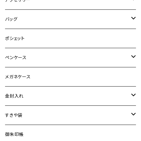
普通裂
ピアス
バッグ
イヤリング
手機
ポシェット
ブローチ
織機
ペンケース
ネックレス
特裂
メガネケース
普通裂
金封入れ
特裂
すきや袋
普通裂
特裂
御朱印帳