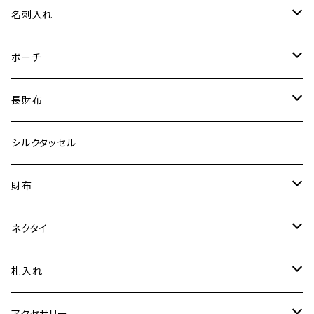
中
小物入
特裂
名刺入れ
小
ポーチ
普通裂
特裂
ポーチ
大
御朱印帳
普通裂
特裂
長財布
手機 別誂え作品
ふくさ
普通裂
特裂
シルクタッセル
オリジナルの紋様（企業様ロゴ等を用いて）でお仕立て。
普通裂
財布
特裂
ネクタイ
普通裂
特裂
札入れ
普通裂
特裂
アクセサリー