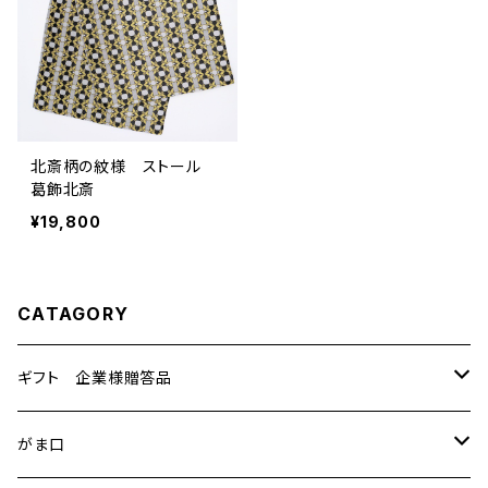
北斎柄の紋様 ストール
葛飾北斎
¥19,800
CATAGORY
ギフト 企業様贈答品
テーブルセンター
がま口