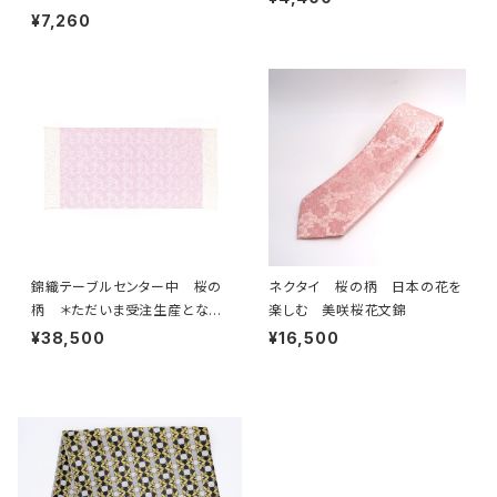
¥7,260
錦織テーブルセンター中 桜の
ネクタイ 桜の柄 日本の花を
柄 ＊ただいま受注生産となり
楽しむ 美咲桜花文錦
ます。
¥38,500
¥16,500