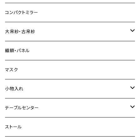
普通裂
コンパクトミラー
大帛紗・古帛紗
特裂
織額・パネル
普通裂
マスク
小物入れ
特裂
テーブルセンター
普通裂
中
ストール