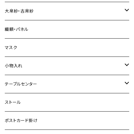
大帛紗・古帛紗
特裂
織額・パネル
普通裂
マスク
小物入れ
特裂
テーブルセンター
普通裂
中
ストール
小
ポストカード掛け