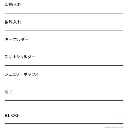
大
印鑑入れ
手機 別誂え作品
数珠入れ
キーホルダー
スマホショルダー
ジュエリーボックス
扇子
BLOG