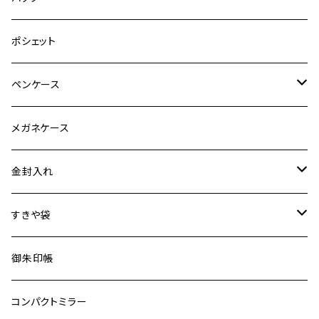
イヤリング
手機
ポシェット
ブローチ
織機
ペンケース
ネックレス
特裂
メガネケース
普通裂
金封入れ
特裂
すきや袋
普通裂
特裂
御朱印帳
普通裂
コンパクトミラー