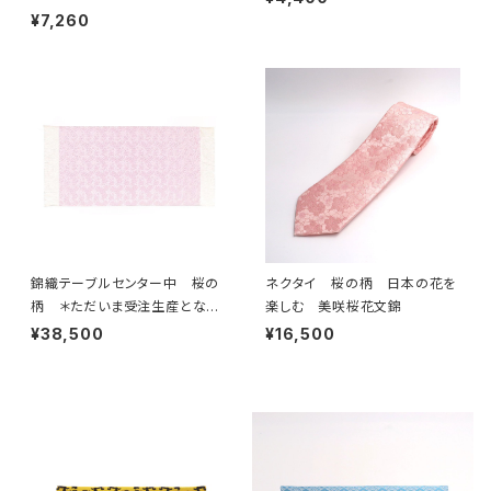
¥7,260
錦織テーブルセンター中 桜の
ネクタイ 桜の柄 日本の花を
柄 ＊ただいま受注生産となり
楽しむ 美咲桜花文錦
ます。
¥38,500
¥16,500