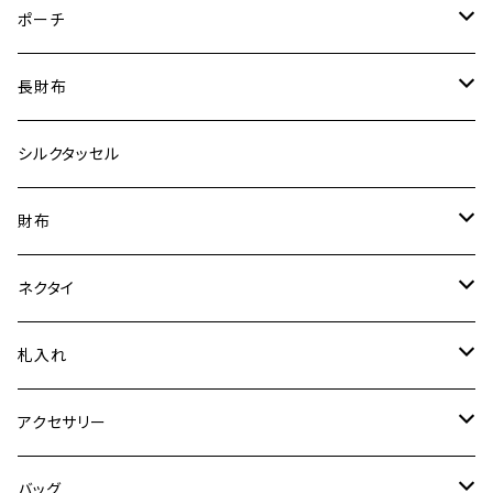
小
ポーチ
普通裂
特裂
ポーチ
大
御朱印帳
普通裂
特裂
長財布
手機 別誂え作品
ふくさ
普通裂
特裂
シルクタッセル
オリジナルの紋様（企業様ロゴ等を用いて）でお仕立て。
普通裂
財布
特裂
ネクタイ
普通裂
特裂
札入れ
普通裂
特裂
アクセサリー
普通裂
ピアス
バッグ