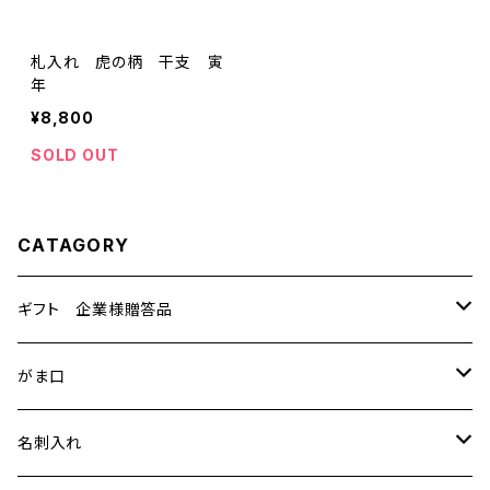
札入れ 虎の柄 干支 寅
年
¥8,800
SOLD OUT
CATAGORY
ギフト 企業様贈答品
テーブルセンター
がま口
中
小物入
特裂
名刺入れ