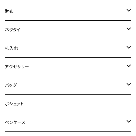
オリジナルの紋様（企業様ロゴ等を用いて）でお仕立て。
普通裂
財布
特裂
ネクタイ
普通裂
特裂
札入れ
普通裂
特裂
アクセサリー
普通裂
ピアス
バッグ
イヤリング
手機
ポシェット
ブローチ
織機
ペンケース