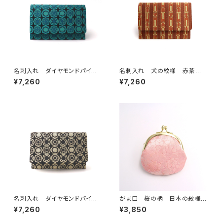
名刺入れ ダイヤモンドパイソ
名刺入れ 犬の紋様 赤茶
ン錦 干支の柄を楽しむ 蛇の
干支 戌年
¥7,260
¥7,260
紋様 巳年 エメラルドグリー
ン
名刺入れ ダイヤモンドパイソ
がま口 桜の柄 日本の紋様を
ン錦 干支の柄を楽しむ 蛇の
楽しむ 京の錦織 光峯錦織工
¥7,260
¥3,850
紋様 巳年 黒金ラメ
房 美咲桜花文錦