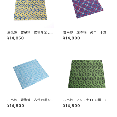
馬光錦 古帛紗 紋様を楽し
古帛紗 虎の柄 寅年 干支
む 干支 午年 ブルーイエ
¥14,850
¥14,800
ロー
古帛紗 青海波 古代の柄を
古帛紗 アンモナイトの柄 2
楽しむ
色
¥14,800
¥14,800