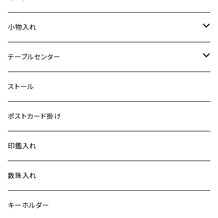
小物入れ
特裂
テーブルセンター
普通裂
中
ストール
小
ポストカード掛け
大
印鑑入れ
手機 別誂え作品
数珠入れ
キーホルダー