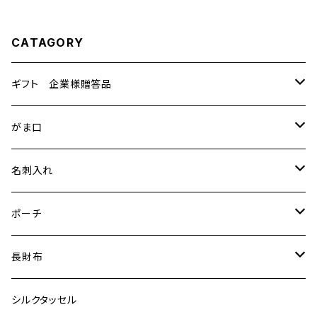
CATAGORY
ギフト 企業様贈答品
テーブルセンター
がま口
中
小物入
特裂
名刺入れ
小
ポーチ
普通裂
特裂
ポーチ
大
御朱印帳
普通裂
特裂
長財布
手機 別誂え作品
ふくさ
普通裂
特裂
シルクタッセル