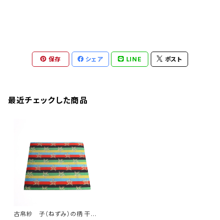
保存
シェア
LINE
ポスト
最近チェックした商品
古帛紗 子（ねずみ）の柄 干