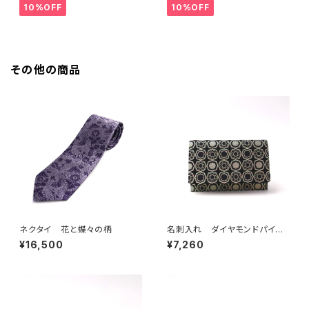
10%OFF
10%OFF
その他の商品
ネクタイ 花と蝶々の柄
名刺入れ ダイヤモンドパイソ
ン錦 干支の柄を楽しむ 蛇の
¥16,500
¥7,260
紋様 巳年 オーロラ