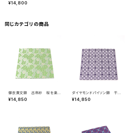
支 子年
¥14,800
同じカテゴリの商品
御衣黄文錦 古帛紗 桜を楽し
ダイヤモンドパイソン錦 干支
む 緑色に咲く桜
を楽しむ 古帛紗 干支 巳
¥14,850
¥14,850
年 パープル