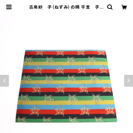
古帛紗 子（ねずみ）の柄 干支 子年
| 光峯錦織 kohoshop