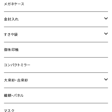
ネックレス
特裂
メガネケース
普通裂
金封入れ
特裂
すきや袋
普通裂
特裂
御朱印帳
普通裂
コンパクトミラー
大帛紗・古帛紗
特裂
織額・パネル
普通裂
マスク